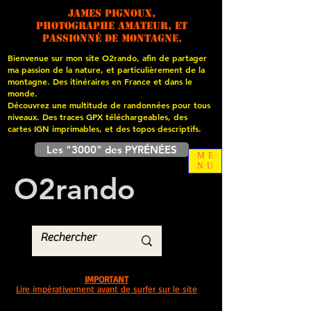
James PIGNOUX,
photographe amateur, et
passionné de montagne.
Bienvenue sur mon site O2rando, afin de partager
ma passion de la nature, et particulièrement de la
montagne. Des itinéraires en France et dans le
monde.
Découvrez une multitude de randonnées pour tous
niveaux. Des traces GPX téléchargeables, des
cartes
IGN imprimables, et des topos descriptifs.
Les "3000" des PYRÉNÉES
ME
NU
O
2
rando
IMPORTANT
Lire impérativement avant de surfer sur le site