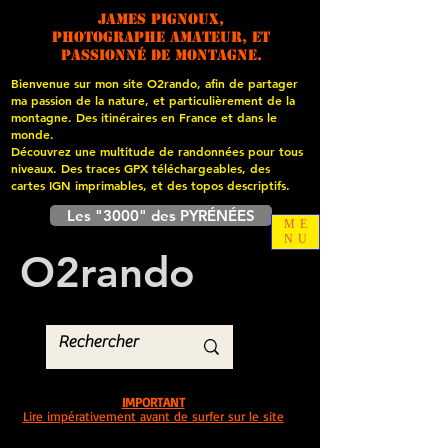
James PIGNOUX,
photographe amateur, et
passionné de montagne.
Bienvenue sur mon site O2rando, afin de partager
ma passion de la nature, et particulièrement de la
montagne. Des itinéraires en France et dans le
monde.
Découvrez une multitude de randonnées pour tous
niveaux. Des traces GPX téléchargeables, des
cartes
IGN imprimables, et des topos descriptifs.
Les "3000" des PYRÉNÉES
ME
NU
O
2
rando
IMPORTANT
Lire impérativement avant de surfer sur le site