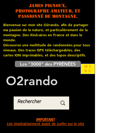
James PIGNOUX,
photographe amateur, et
passionné de montagne.
Bienvenue sur mon site O2rando, afin de partager
ma passion de la nature, et particulièrement de la
montagne. Des itinéraires en France et dans le
monde.
Découvrez une multitude de randonnées pour tous
niveaux. Des traces GPX téléchargeables, des
cartes
IGN imprimables, et des topos descriptifs.
Les "3000" des PYRÉNÉES
ME
NU
O
2
rando
IMPORTANT
Lire impérativement avant de surfer sur le site