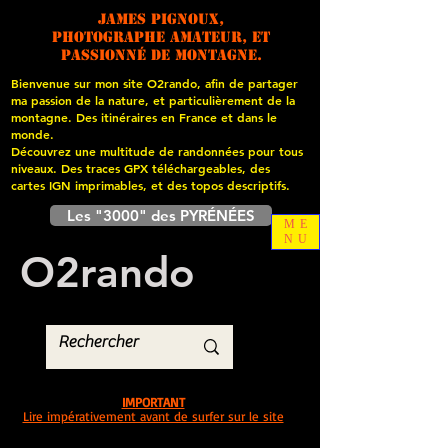
James PIGNOUX,
photographe amateur, et
passionné de montagne.
Bienvenue sur mon site O2rando, afin de partager
ma passion de la nature, et particulièrement de la
montagne. Des itinéraires en France et dans le
monde.
Découvrez une multitude de randonnées pour tous
niveaux. Des traces GPX téléchargeables, des
cartes
IGN imprimables, et des topos descriptifs.
Les "3000" des PYRÉNÉES
ME
NU
O
2
rando
IMPORTANT
Lire impérativement avant de surfer sur le site