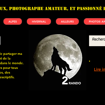
UX, photographe amateur, et passionné 
ALPES
HIVERNAL
AILLEURS
PHOTOS AN
de partager ma
t de la
 dans le monde.
s pour tous
Lire 
es, des
scriptifs.