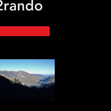
2
rando