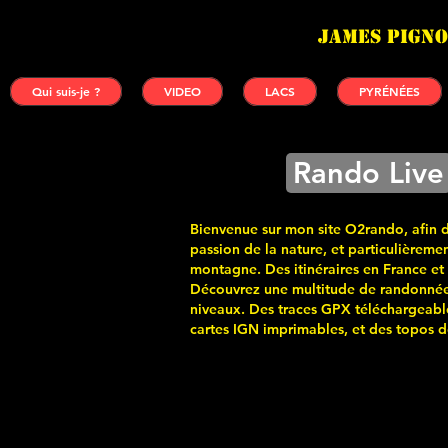
James PIGNO
Qui suis-je ?
VIDEO
LACS
PYRÉNÉES
Rando Live
Bienvenue sur mon site O2rando, afin 
passion de la nature, et particulièremen
montagne. Des itinéraires en France et
Découvrez une multitude de randonnée
niveaux. Des traces GPX téléchargeabl
cartes
IGN imprimables, et des topos de