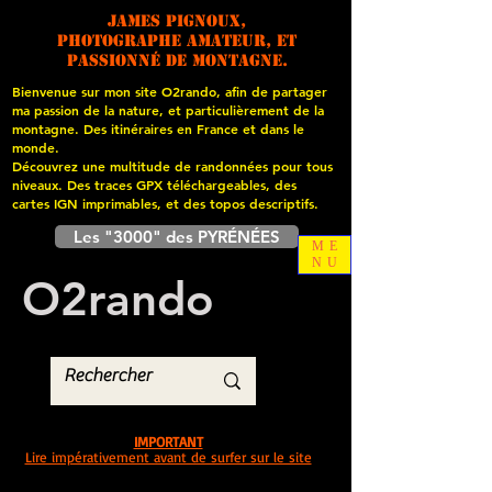
James PIGNOUX,
photographe amateur, et
passionné de montagne.
Bienvenue sur mon site O2rando, afin de partager
ma passion de la nature, et particulièrement de la
montagne. Des itinéraires en France et dans le
monde.
Découvrez une multitude de randonnées pour tous
niveaux. Des traces GPX téléchargeables, des
cartes
IGN imprimables, et des topos descriptifs.
Les "3000" des PYRÉNÉES
ME
NU
O
2
rando
IMPORTANT
Lire impérativement avant de surfer sur le site