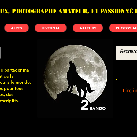
UX, photographe amateur, et passionné 
ALPES
HIVERNAL
AILLEURS
PHOTOS AN
de partager ma
t de la
 dans le monde.
s pour tous
Lire 
es, des
scriptifs.