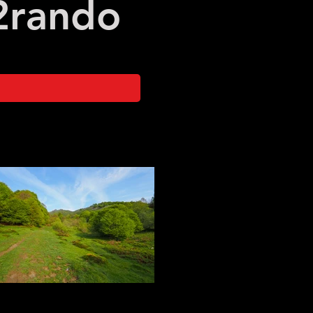
2
rando