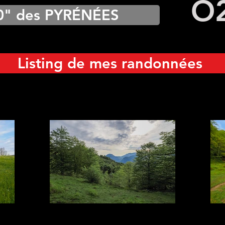
O
0" des PYRÉNÉES
Listing de mes randonnées