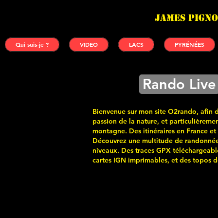
James PIGNO
Qui suis-je ?
VIDEO
LACS
PYRÉNÉES
Rando Live
Bienvenue sur mon site O2rando, afin 
passion de la nature, et particulièremen
montagne. Des itinéraires en France et
Découvrez une multitude de randonnée
niveaux. Des traces GPX téléchargeabl
cartes
IGN imprimables, et des topos de