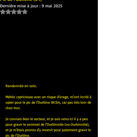
Dernière mise à jour :
9 mai 2025
Noté NaN étoiles sur 5.
Randonnée en solo.
Météo capricieuse avec un risque d'orage, m'ont incité à 
opter pour le pic de l'Ourlène 1813m, car pas très loin de 
chez moi.
Je connais bien le secteur, et je suis venu ici il y a peu 
pour gravir le sommet de l'Ourlènotte (ou Ourlenotte), 
et je m'étais promis d'y revenir pour justement gravir le 
pic de l'Ourlène.