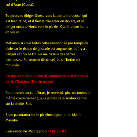
col d’Aran (Ouest).
Toujours se diriger Ouest, vers la pente herbeuse  qui 
est bien raide, et il faut la traverser en dévers, et se 
diriger ensuite Nord, vers le pic de l'Ourlène que l'on a 
en visuel.
Méfiance si vous faites cette randonnée par temps de 
pluie car le risque de glissade est augmenté, et il y a 
danger car on se trouve au-dessus des barres 
rocheuses.  Fortement déconseillée si l'herbe est 
mouillée.
J'ai mis 2h15 pour 980m de dénivelé pour atteindre le 
pic de l'Ourlène. (Peu de pauses)
Pour revenir au col d'Aran, je reprends plus ou moins le 
même cheminement, puis je prends le sentier cairné 
sur la droite, Sud.
Beau panorama sur le pic Montagnon et le Mailh 
Massibé.
Lien rando Pic Montagnon.
CLIQUEZ ICI.