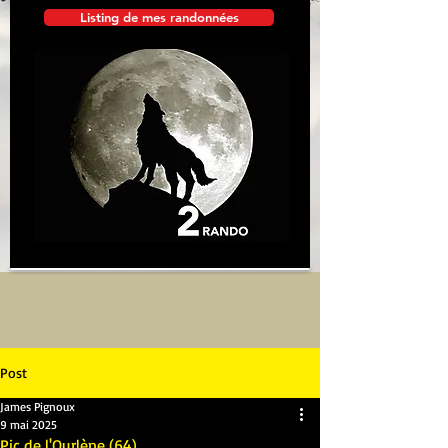
Listing de mes randonnées
Post
James Pignoux
9 mai 2025
Pic de l'Ourlène (64)