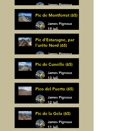
James Pignoux
30 juil.
Pic de Montferrat (65)
James Pignoux
19 juil.
Pic d'Estaragne, par
l'arête Nord (65)
James Pignoux
14 juil.
Pic de Cuneille (65)
James Pignoux
13 juil.
Pico del Puerto (65)
James Pignoux
12 juil.
Pic de la Gela (65)
James Pignoux
11 juil.