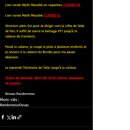
Lien rando Mailh Massibé en raquettes
.
 CLIQUEZ ICI.
Lien rando Mailh Massibé.
CLIQUEZ CI.
Direction plein Est pour se diriger vers la crête de Sède 
de Pan. Il suffit de suivre le balisage VTT jusqu'à la 
cabane de Crambots.
Passé la cabane, je coupe la piste à plusieurs endroits et 
je reviens à la cabane les Bordes pour ma pause 
déjeuner.
Je reprends l'itinéraire de l'aller jusqu'à la voiture.
1230m de dénivelé. 18km AR. 5h30 (30min seulement 
de pauses)
Niveau Randonneur.
Mots-clés :
Randonneur
Ossau