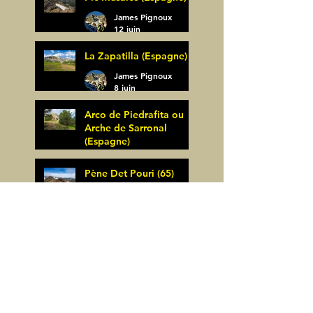
James Pignoux
12 juin
La Zapatilla (Espagne)
James Pignoux
8 juin
Arco de Piedrafita ou
Arche de Sarronal
(Espagne)
James Pignoux
Pène Det Pouri (65)
7 juin
James Pignoux
30 mai
Alquezar-Meson de
Sevil (Espagne)
James Pignoux
25 mai
Rodellar-Fajas del
Mascun (Espagne)