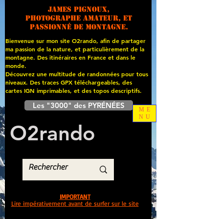
James PIGNOUX,
photographe amateur, et
passionné de montagne.
Bienvenue sur mon site O2rando, afin de partager
ma passion de la nature, et particulièrement de la
montagne. Des itinéraires en France et dans le
monde.
Découvrez une multitude de randonnées pour tous
niveaux. Des traces GPX téléchargeables, des
cartes
IGN imprimables, et des topos descriptifs.
Les "3000" des PYRÉNÉES
ME
NU
O
2
rando
IMPORTANT
Lire impérativement avant de surfer sur le site