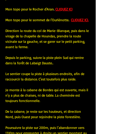
Mon topo pour le Rocher d'Aran
. 
CLIQUEZ ICI
Mon topo pour le sommet de l'Ourlènotte
.
CLIQUEZ ICI.
Direction la route du col de Marie-Blanque, puis dans le 
virage de la chapelle de Houndas, prendre la route 
vicinale sur la gauche, et se garer sur le petit parking, 
avant la ferme.
Depuis le parking, suivre la piste plein Sud qui rentre 
dans la forêt de Labaigt Dauste..
Le sentier coupe la piste à plusieurs endroits, afin de 
raccourcir la distance. C'est toutefois plus raide.
Je monte à la cabane de Bordes qui est ouverte, mais il 
n'y a plus de chaises, ni de table. La cheminée est 
toujours fonctionnelle.
De la cabane, je reste sur les hauteurs, et direction 
Nord, puis Ouest pour rejoindre la piste forestière.
Poursuivre la piste sur 200m, puis l’abandonner vers 
1310m pour emprunter à droite un sentier montant au 