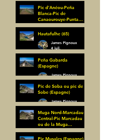
Pic d'Anéou-Peña
Blanca-Pic de
Canaourouye-Punta
Bagüer (64)
James Pignoux
Hautafulhe (65)
5 juil.
James Pignoux
4 juil.
Peña Gabarda
(Espagne)
James Pignoux
27 juin
Pic de Soba ou pic de
Sobe (Espagne)
James Pignoux
25 juin
Muga Nord-Marcadau
Central-Pic Marcadau
ou de la Muga
(Espagne)
James Pignoux
Pic Musales (Espagne)
21 juin