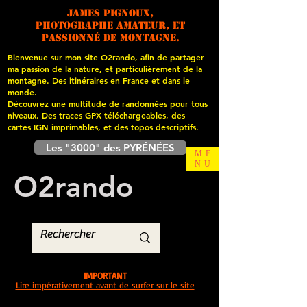
James PIGNOUX,
photographe amateur, et
passionné de montagne.
Bienvenue sur mon site O2rando, afin de partager
ma passion de la nature, et particulièrement de la
montagne. Des itinéraires en France et dans le
monde.
Découvrez une multitude de randonnées pour tous
niveaux. Des traces GPX téléchargeables, des
cartes
IGN imprimables, et des topos descriptifs.
Les "3000" des PYRÉNÉES
ME
NU
O
2
rando
IMPORTANT
Lire impérativement avant de surfer sur le site