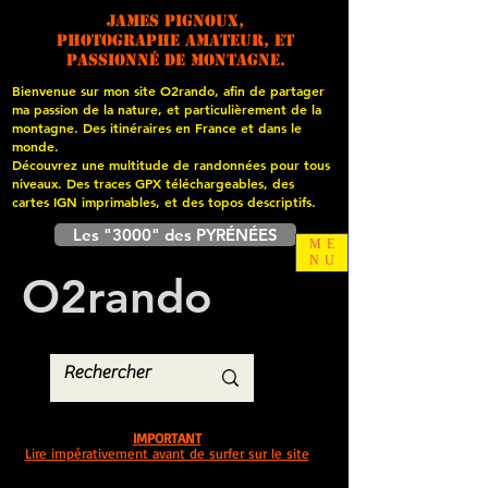
James PIGNOUX,
photographe amateur, et
passionné de montagne.
Bienvenue sur mon site O2rando, afin de partager
ma passion de la nature, et particulièrement de la
montagne. Des itinéraires en France et dans le
monde.
Découvrez une multitude de randonnées pour tous
niveaux. Des traces GPX téléchargeables, des
cartes
IGN imprimables, et des topos descriptifs.
Les "3000" des PYRÉNÉES
ME
NU
O
2
rando
IMPORTANT
Lire impérativement avant de surfer sur le site