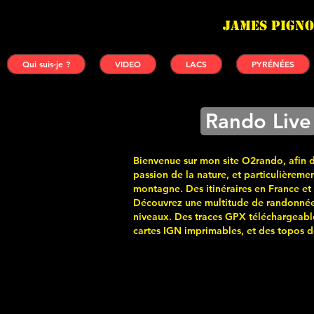
James PIGNO
Qui suis-je ?
VIDEO
LACS
PYRÉNÉES
Rando Live
Bienvenue sur mon site O2rando, afin 
passion de la nature, et particulièremen
montagne. Des itinéraires en France et
Découvrez une multitude de randonnée
niveaux. Des traces GPX téléchargeabl
cartes
IGN imprimables, et des topos de