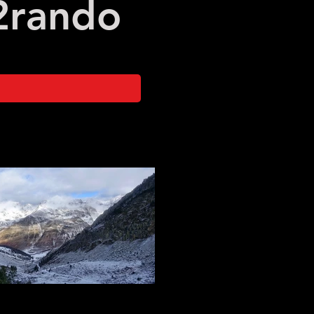
2
rando