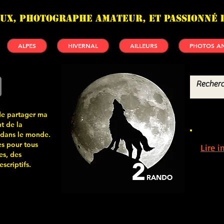
UX, photographe amateur, et passionné 
ALPES
HIVERNAL
AILLEURS
PHOTOS AN
de partager ma
t de la
 dans le monde.
s pour tous
Lire 
es, des
scriptifs.