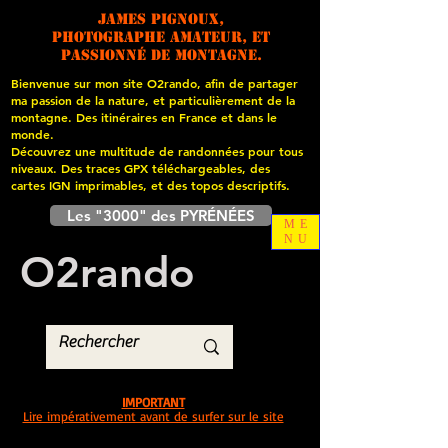
James PIGNOUX,
photographe amateur, et
passionné de montagne.
Bienvenue sur mon site O2rando, afin de partager
ma passion de la nature, et particulièrement de la
montagne. Des itinéraires en France et dans le
monde.
Découvrez une multitude de randonnées pour tous
niveaux. Des traces GPX téléchargeables, des
cartes
IGN imprimables, et des topos descriptifs.
Les "3000" des PYRÉNÉES
ME
NU
O
2
rando
IMPORTANT
Lire impérativement avant de surfer sur le site