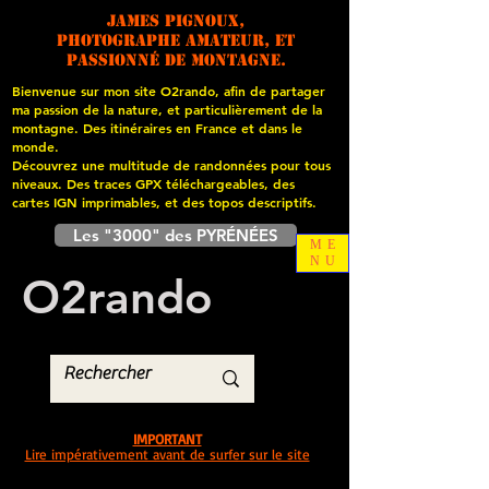
James PIGNOUX,
photographe amateur, et
passionné de montagne.
Bienvenue sur mon site O2rando, afin de partager
ma passion de la nature, et particulièrement de la
montagne. Des itinéraires en France et dans le
monde.
Découvrez une multitude de randonnées pour tous
niveaux. Des traces GPX téléchargeables, des
cartes
IGN imprimables, et des topos descriptifs.
Les "3000" des PYRÉNÉES
ME
NU
O
2
rando
IMPORTANT
Lire impérativement avant de surfer sur le site