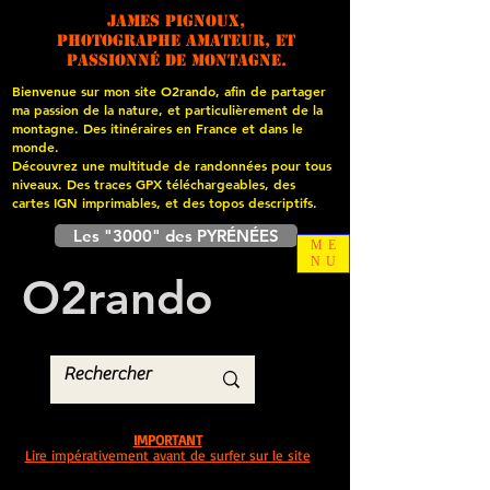
James PIGNOUX,
photographe amateur, et
passionné de montagne.
Bienvenue sur mon site O2rando, afin de partager
ma passion de la nature, et particulièrement de la
montagne. Des itinéraires en France et dans le
monde.
Découvrez une multitude de randonnées pour tous
niveaux. Des traces GPX téléchargeables, des
cartes
IGN imprimables, et des topos descriptifs.
Les "3000" des PYRÉNÉES
ME
NU
O
2
rando
IMPORTANT
Lire impérativement avant de surfer sur le site