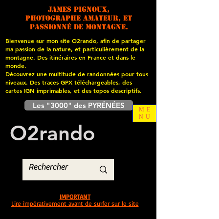
James PIGNOUX,
photographe amateur, et
passionné de montagne.
Bienvenue sur mon site O2rando, afin de partager
ma passion de la nature, et particulièrement de la
montagne. Des itinéraires en France et dans le
monde.
Découvrez une multitude de randonnées pour tous
niveaux. Des traces GPX téléchargeables, des
cartes
IGN imprimables, et des topos descriptifs.
Les "3000" des PYRÉNÉES
ME
NU
O
2
rando
IMPORTANT
Lire impérativement avant de surfer sur le site