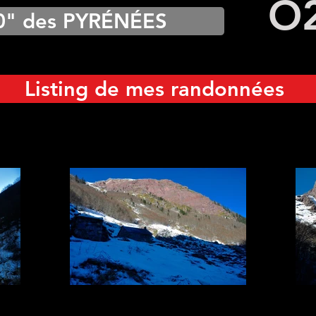
O
0" des PYRÉNÉES
Listing de mes randonnées