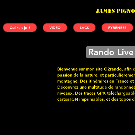
James PIGNO
Qui suis-je ?
VIDEO
LACS
PYRÉNÉES
Rando Live
Bienvenue sur mon site O2rando, afin 
passion de la nature, et particulièremen
montagne. Des itinéraires en France et
Découvrez une multitude de randonnée
niveaux. Des traces GPX téléchargeabl
cartes
IGN imprimables, et des topos de