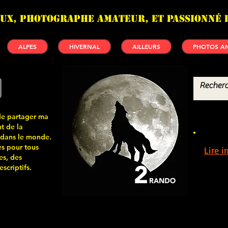
UX, photographe amateur, et passionné 
ALPES
HIVERNAL
AILLEURS
PHOTOS AN
de partager ma
t de la
 dans le monde.
s pour tous
Lire 
es, des
scriptifs.