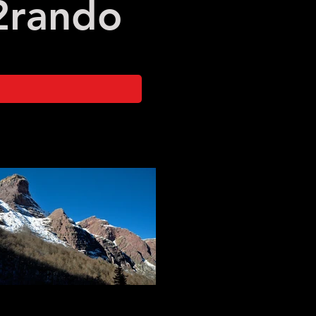
2
rando