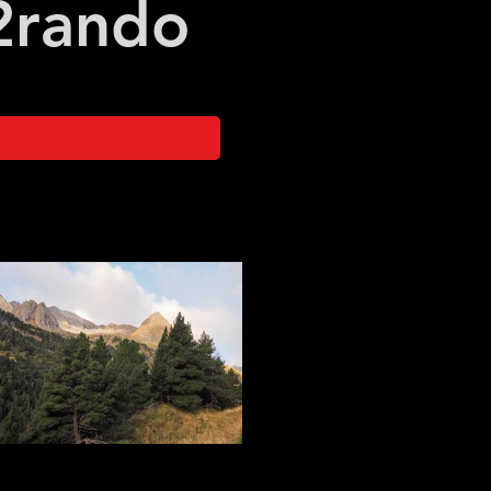
2
rando