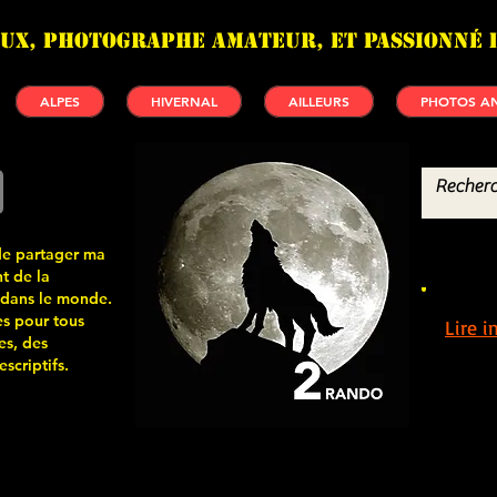
UX, photographe amateur, et passionné 
ALPES
HIVERNAL
AILLEURS
PHOTOS AN
de partager ma
t de la
 dans le monde.
s pour tous
Lire 
es, des
scriptifs.