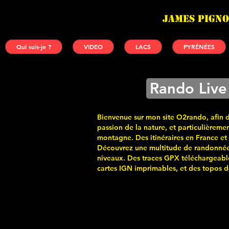
James PIGNO
Qui suis-je ?
VIDEO
LACS
PYRÉNÉES
Rando Live
Bienvenue sur mon site O2rando, afin 
passion de la nature, et particulièremen
montagne. Des itinéraires en France et
Découvrez une multitude de randonnée
niveaux. Des traces GPX téléchargeabl
cartes
IGN imprimables, et des topos de