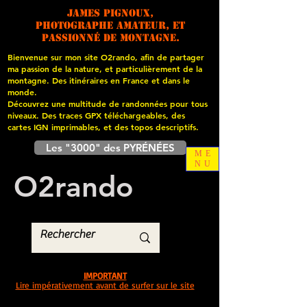
James PIGNOUX,
photographe amateur, et
passionné de montagne.
Bienvenue sur mon site O2rando, afin de partager
ma passion de la nature, et particulièrement de la
montagne. Des itinéraires en France et dans le
monde.
Découvrez une multitude de randonnées pour tous
niveaux. Des traces GPX téléchargeables, des
cartes
IGN imprimables, et des topos descriptifs.
Les "3000" des PYRÉNÉES
ME
NU
O
2
rando
IMPORTANT
Lire impérativement avant de surfer sur le site