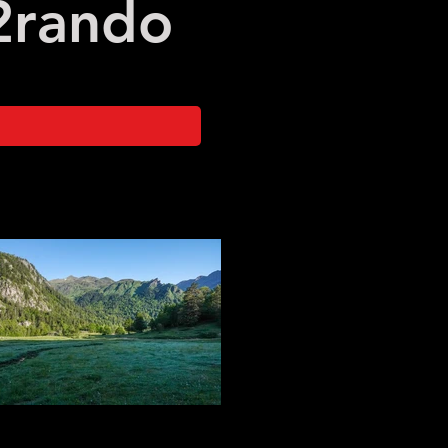
2
rando