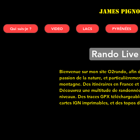
James PIGNO
Qui suis-je ?
VIDEO
LACS
PYRÉNÉES
Rando Live
Bienvenue sur mon site O2rando, afin 
passion de la nature, et particulièremen
montagne. Des itinéraires en France et
Découvrez une multitude de randonnée
niveaux. Des traces GPX téléchargeabl
cartes
IGN imprimables, et des topos de