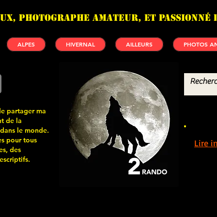
UX, photographe amateur, et passionné 
ALPES
HIVERNAL
AILLEURS
PHOTOS AN
de partager ma
t de la
 dans le monde.
s pour tous
Lire 
es, des
scriptifs.