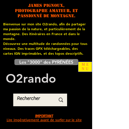
James PIGNOUX,
photographe amateur, et
passionné de montagne.
Bienvenue sur mon site O2rando, afin de partager
ma passion de la nature, et particulièrement de la
montagne. Des itinéraires en France et dans le
monde.
Découvrez une multitude de randonnées pour tous
niveaux. Des traces GPX téléchargeables, des
cartes
IGN imprimables, et des topos descriptifs.
Les "3000" des PYRÉNÉES
ME
NU
O
2
rando
IMPORTANT
Lire impérativement avant de surfer sur le site