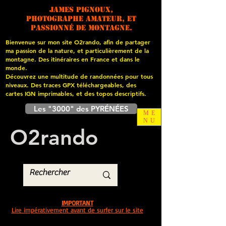
James PIGNOUX,
photographe amateur, et
passionné de montagne.
Bienvenue sur mon site O2rando, afin de partager
ma passion de la nature, et particulièrement de la
montagne. Des itinéraires en France et dans le
monde.
Découvrez une multitude de randonnées pour tous
niveaux. Des traces GPX téléchargeables, des
cartes
IGN imprimables, et des topos descriptifs.
Les "3000" des PYRÉNÉES
ME
NU
O
2
rando
IMPORTANT
Lire impérativement avant de surfer sur le site