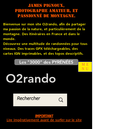
James PIGNOUX,
photographe amateur, et
passionné de montagne.
Bienvenue sur mon site O2rando, afin de partager
ma passion de la nature, et particulièrement de la
montagne. Des itinéraires en France et dans le
monde.
Découvrez une multitude de randonnées pour tous
niveaux. Des traces GPX téléchargeables, des
cartes
IGN imprimables, et des topos descriptifs.
Les "3000" des PYRÉNÉES
ME
NU
O
2
rando
IMPORTANT
Lire impérativement avant de surfer sur le site