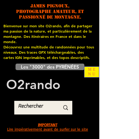
James PIGNOUX,
photographe amateur, et
passionné de montagne.
Bienvenue sur mon site O2rando, afin de partager
ma passion de la nature, et particulièrement de la
montagne. Des itinéraires en France et dans le
monde.
Découvrez une multitude de randonnées pour tous
niveaux. Des traces GPX téléchargeables, des
cartes
IGN imprimables, et des topos descriptifs.
Les "3000" des PYRÉNÉES
ME
NU
O
2
rando
IMPORTANT
Lire impérativement avant de surfer sur le site