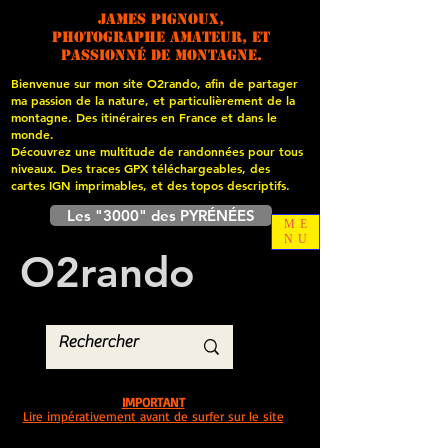
James PIGNOUX,
photographe amateur, et
passionné de montagne.
Bienvenue sur mon site O2rando, afin de partager
ma passion de la nature, et particulièrement de la
montagne. Des itinéraires en France et dans le
monde.
Découvrez une multitude de randonnées pour tous
niveaux. Des traces GPX téléchargeables, des
cartes
IGN imprimables, et des topos descriptifs.
Les "3000" des PYRÉNÉES
ME
NU
O
2
rando
IMPORTANT
Lire impérativement avant de surfer sur le site