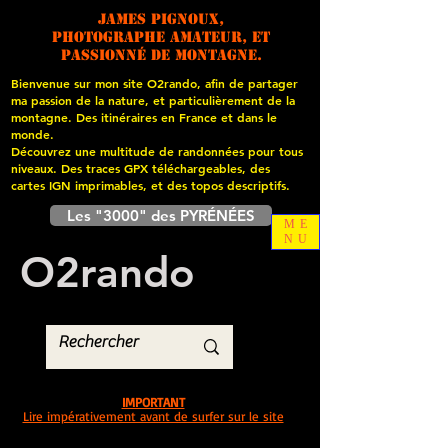
James PIGNOUX,
photographe amateur, et
passionné de montagne.
Bienvenue sur mon site O2rando, afin de partager
ma passion de la nature, et particulièrement de la
montagne. Des itinéraires en France et dans le
monde.
Découvrez une multitude de randonnées pour tous
niveaux. Des traces GPX téléchargeables, des
cartes
IGN imprimables, et des topos descriptifs.
Les "3000" des PYRÉNÉES
ME
NU
O
2
rando
IMPORTANT
Lire impérativement avant de surfer sur le site