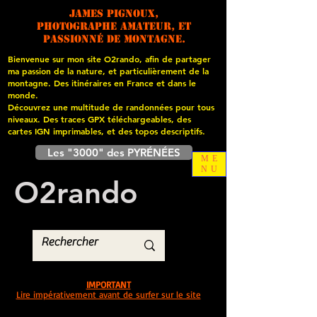
James PIGNOUX,
photographe amateur, et
passionné de montagne.
Bienvenue sur mon site O2rando, afin de partager
ma passion de la nature, et particulièrement de la
montagne. Des itinéraires en France et dans le
monde.
Découvrez une multitude de randonnées pour tous
niveaux. Des traces GPX téléchargeables, des
cartes
IGN imprimables, et des topos descriptifs.
Les "3000" des PYRÉNÉES
ME
NU
O
2
rando
IMPORTANT
Lire impérativement avant de surfer sur le site