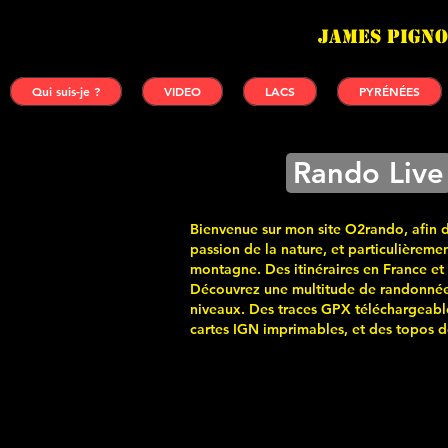
James PIGNO
Qui suis-je ?
VIDEO
LACS
PYRÉNÉES
Rando Live
Bienvenue sur mon site O2rando, afin 
passion de la nature, et particulièremen
montagne. Des itinéraires en France et
Découvrez une multitude de randonnée
niveaux. Des traces GPX téléchargeabl
cartes
IGN imprimables, et des topos de