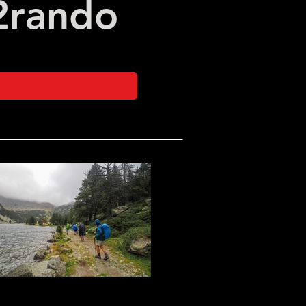
2
rando