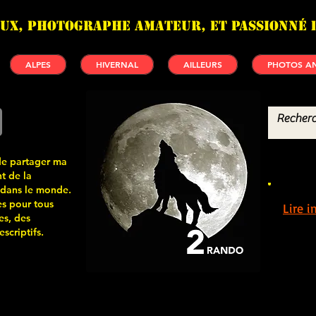
UX, photographe amateur, et passionné 
ALPES
HIVERNAL
AILLEURS
PHOTOS AN
de partager ma
t de la
 dans le monde.
s pour tous
Lire 
es, des
scriptifs.