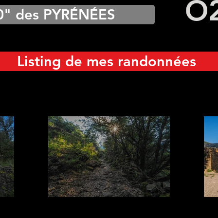
O
0" des PYRÉNÉES
Listing de mes randonnées