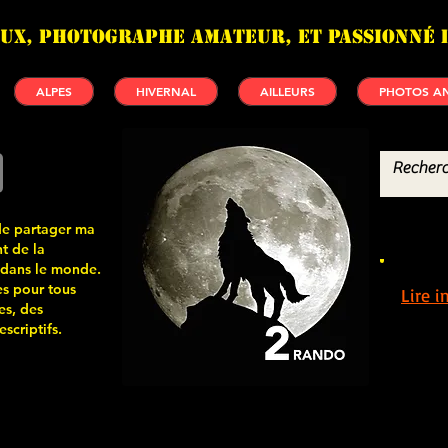
UX, photographe amateur, et passionné 
ALPES
HIVERNAL
AILLEURS
PHOTOS AN
de partager ma
t de la
 dans le monde.
s pour tous
Lire 
es, des
scriptifs.