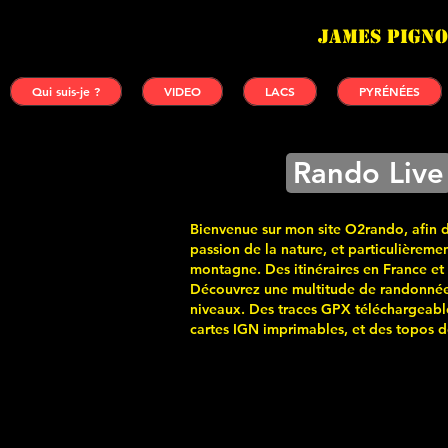
James PIGNO
Qui suis-je ?
VIDEO
LACS
PYRÉNÉES
Rando Live
Bienvenue sur mon site O2rando, afin 
passion de la nature, et particulièremen
montagne. Des itinéraires en France et
Découvrez une multitude de randonnée
niveaux. Des traces GPX téléchargeabl
cartes
IGN imprimables, et des topos de