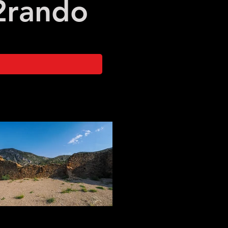
2
rando