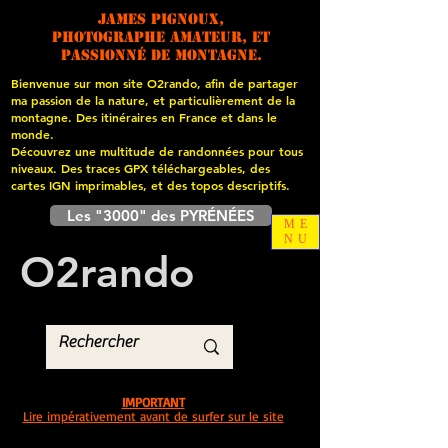
James PIGNOUX,
photographe amateur, et
passionné de montagne.
Bienvenue sur mon site O2rando, afin de partager
ma passion de la nature, et particulièrement de la
montagne. Des itinéraires en France et dans le
monde.
Découvrez une multitude de randonnées pour tous
niveaux. Des traces GPX téléchargeables, des
cartes
IGN imprimables, et des topos descriptifs.
Les "3000" des PYRÉNÉES
ME
NU
O
2
rando
IMPORTANT
Lire impérativement avant de surfer sur le site