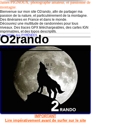
James PIGNOUX, photographe amateur, et passionné de
montagne.
Bienvenue sur mon site O2rando, afin de partager ma
passion de la nature, et particulièrement de la montagne.
Des itinéraires en France et dans le monde.
Découvrez une multitude de randonnées pour tous
niveaux. Des traces GPX téléchargeables, des cartes
IGN
imprimables, et des topos descriptifs.
O
2
rando
Les "3000" des PYRÉNÉES
Listing de mes randonnées
ME
NU
IMPORTANT
Lire impérativement avant de surfer sur le site