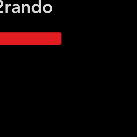
2
rando