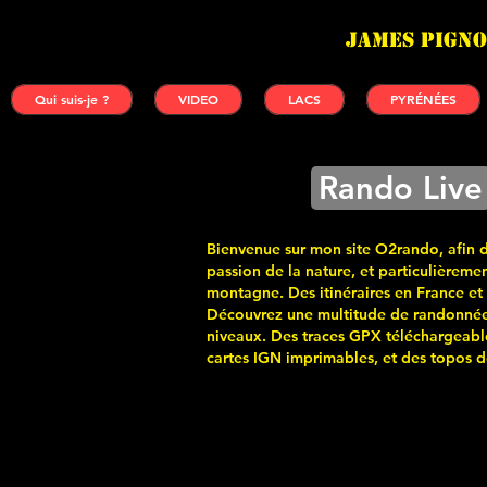
James PIGNO
Qui suis-je ?
VIDEO
LACS
PYRÉNÉES
Rando Live
Bienvenue sur mon site O2rando, afin 
passion de la nature, et particulièremen
montagne. Des itinéraires en France et
Découvrez une multitude de randonnée
niveaux. Des traces GPX téléchargeabl
cartes
IGN imprimables, et des topos de