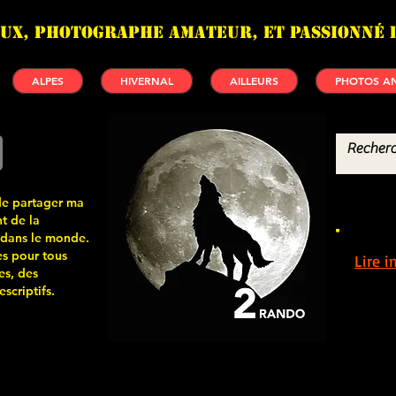
UX, photographe amateur, et passionné 
ALPES
HIVERNAL
AILLEURS
PHOTOS AN
de partager ma
t de la
 dans le monde.
s pour tous
Lire 
es, des
scriptifs.