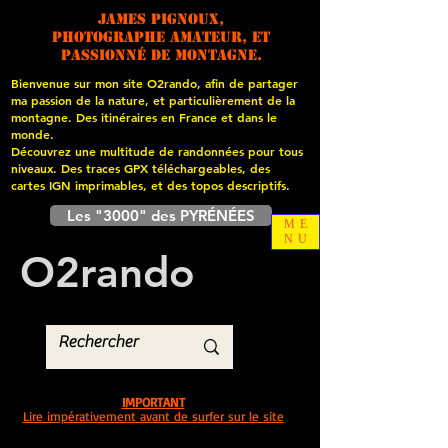
James PIGNOUX,
photographe amateur, et
passionné de montagne.
Bienvenue sur mon site O2rando, afin de partager
ma passion de la nature, et particulièrement de la
montagne. Des itinéraires en France et dans le
monde.
Découvrez une multitude de randonnées pour tous
niveaux. Des traces GPX téléchargeables, des
cartes
IGN imprimables, et des topos descriptifs.
Les "3000" des PYRÉNÉES
ME
NU
O
2
rando
IMPORTANT
Lire impérativement avant de surfer sur le site