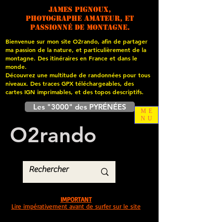
James PIGNOUX,
photographe amateur, et
passionné de montagne.
Bienvenue sur mon site O2rando, afin de partager
ma passion de la nature, et particulièrement de la
montagne. Des itinéraires en France et dans le
monde.
Découvrez une multitude de randonnées pour tous
niveaux. Des traces GPX téléchargeables, des
cartes
IGN imprimables, et des topos descriptifs.
Les "3000" des PYRÉNÉES
ME
NU
O
2
rando
IMPORTANT
Lire impérativement avant de surfer sur le site