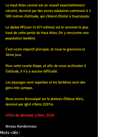
Le Haut Atlas central est un massif essentiellement 
calcaire, dominé par des zones tabulaires culminant à 2 
500 mètres d'altitude, qui s'étend d'Azilal à Ouarzazate.
Le djebel M'Goun (4 071 mètres) est le sommet le plus 
haut de cette partie du Haut Atlas. On y rencontre une 
population berbère.
C'est notre objectif principal, et nous le gravirons le 
3ème jour.
Pour cette courte étape, et afin de nous acclimater à 
l'altitude, il n'y a aucune difficulté.
Les paysages sont superbes et les berbères sont des 
gens très sympas.
Nous avons bivouaqué sur le plateau d'Abouz Ikkis, 
dominé par Ighil n'Ikkis 3207m
470m de dénivelé. 5,9km. 2h20.
Niveau Randonneur.
Mots-clés :