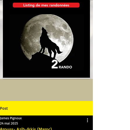
Listing de mes randonnées
Post
James Pignoux
24 mai 2025
Arouss- Azib-Ikkis (Maroc)