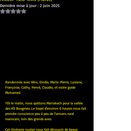
Dernière mise à jour :
2 juin 2025
Noté NaN étoiles sur 5.
Randonnée avec Véro, Elodie, Marie-Pierre, Lysiane, 
Françoise, Cathy, Hervé, Claudio, et notre guide 
Mohamed.
Tôt le matin, nous quittons Marrakech pour la vallée 
des Aît Bougmez. Le trajet d'environ 6 heures nous fait 
prendre conscience peu à peu de l'univers rural 
marocain, loin des grands axes.
Cet itinéraire routier nous fait découvrir de beaux 