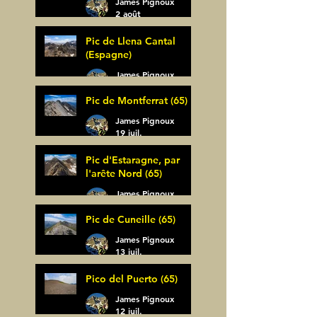
James Pignoux
2 août
Pic de Llena Cantal
(Espagne)
James Pignoux
30 juil.
Pic de Montferrat (65)
James Pignoux
19 juil.
Pic d'Estaragne, par
l'arête Nord (65)
James Pignoux
14 juil.
Pic de Cuneille (65)
James Pignoux
13 juil.
Pico del Puerto (65)
James Pignoux
12 juil.