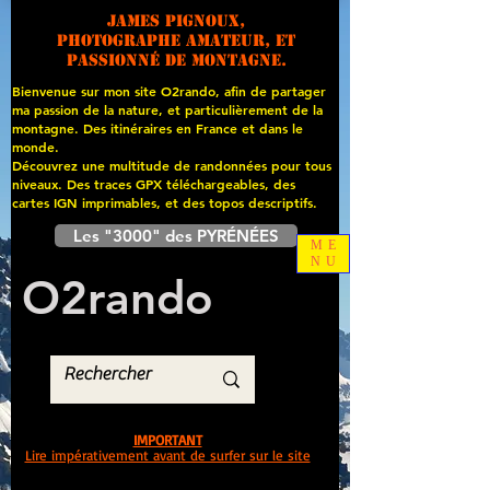
James PIGNOUX,
photographe amateur, et
passionné de montagne.
Bienvenue sur mon site O2rando, afin de partager
ma passion de la nature, et particulièrement de la
montagne. Des itinéraires en France et dans le
monde.
Découvrez une multitude de randonnées pour tous
niveaux. Des traces GPX téléchargeables, des
cartes
IGN imprimables, et des topos descriptifs.
Les "3000" des PYRÉNÉES
ME
NU
O
2
rando
IMPORTANT
Lire impérativement avant de surfer sur le site