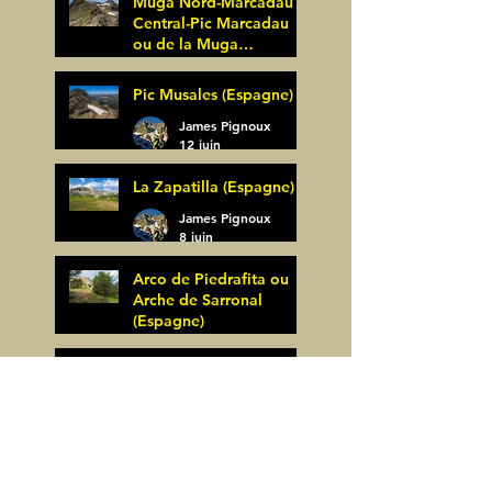
Muga Nord-Marcadau
Central-Pic Marcadau
ou de la Muga
(Espagne)
James Pignoux
Pic Musales (Espagne)
21 juin
James Pignoux
12 juin
La Zapatilla (Espagne)
James Pignoux
8 juin
Arco de Piedrafita ou
Arche de Sarronal
(Espagne)
James Pignoux
Pène Det Pouri (65)
7 juin
James Pignoux
30 mai
Alquezar-Meson de
Sevil (Espagne)