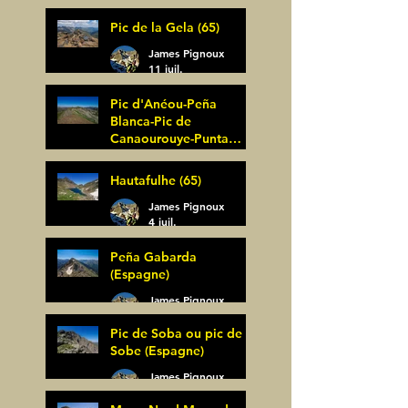
Pic de la Gela (65)
James Pignoux
11 juil.
Pic d'Anéou-Peña
Blanca-Pic de
Canaourouye-Punta
Bagüer (64)
James Pignoux
Hautafulhe (65)
5 juil.
James Pignoux
4 juil.
Peña Gabarda
(Espagne)
James Pignoux
27 juin
Pic de Soba ou pic de
Sobe (Espagne)
James Pignoux
25 juin