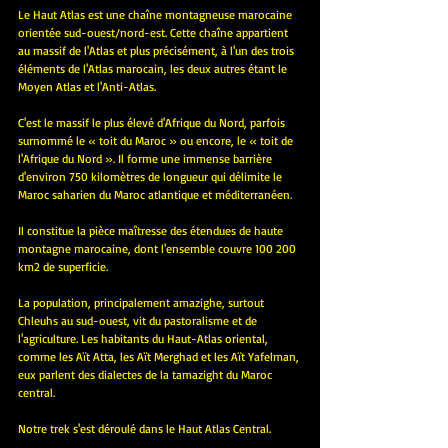
Le Haut Atlas est une chaîne montagneuse marocaine 
orientée sud-ouest/nord-est. Cette chaîne appartient 
au massif de l'Atlas et plus précisément, à l'un des trois 
éléments de l'Atlas marocain, les deux autres étant le 
Moyen Atlas et l'Anti-Atlas.
C'est le massif le plus élevé d'Afrique du Nord, parfois 
surnommé le « toit du Maroc » ou encore, le « toit de 
l'Afrique du Nord ». Il forme une immense barrière 
d'environ 750 kilomètres de longueur qui délimite le 
Maroc saharien du Maroc atlantique et méditerranéen. 
Il constitue la pièce maîtresse des étendues de haute 
montagne marocaine, dont l'ensemble couvre 100 200 
km2 de superficie.
La population, principalement amazighe, surtout 
Chleuhs au sud-ouest, vit du pastoralisme et de 
l'agriculture. Les habitants du Haut-Atlas oriental, 
comme les Aït Atta, les Aït Merghad et les Aït Yafelman, 
eux parlent des dialectes de la tamazight du Maroc 
central.
Notre trek s'est déroulé dans le Haut Atlas Central.