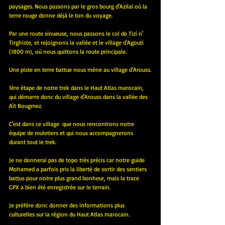
paysages. Nous passons par le gros bourg d'Azilal où la 
terre rouge donne déjà le ton du voyage.
Par une route sinueuse, nous passons le col de Tizi n' 
Tirghiste, et rejoignons la vallée et le village d'Agouti 
(1800 m), où nous quittons la route principale.
Une piste en terre battue nous mène au village d'Arouss.
1ère étape de notre trek dans le Haut Atlas marocain, 
qui démarre donc du village d'Arouss dans la vallée des 
Aït Bougmez.
C'est dans ce village  que nous rencontrons notre 
équipe de muletiers et qui nous accompagnerons 
durant tout le trek.
Je ne donnerai pas de topo très précis car notre guide 
Mohamed a parfois pris la liberté de sortir des sentiers 
battus pour notre plus grand bonheur, mais la trace 
GPX a bien été enregistrée sur le terrain.
Je préfère donc donner des informations plus 
culturelles sur la région du Haut Atlas marocain.