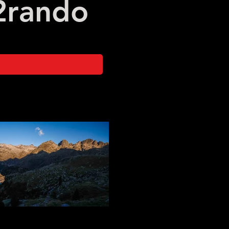
2
rando