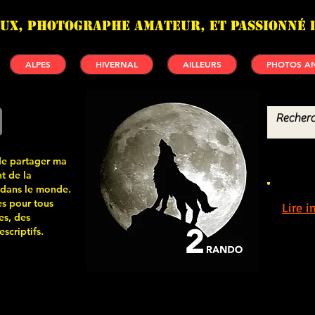
UX, photographe amateur, et passionné 
ALPES
HIVERNAL
AILLEURS
PHOTOS AN
de partager ma
t de la
 dans le monde.
s pour tous
Lire 
es, des
scriptifs.