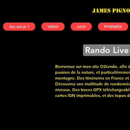
James PIGNO
Qui suis-je ?
VIDEO
LACS
PYRÉNÉES
Rando Live
Bienvenue sur mon site O2rando, afin 
passion de la nature, et particulièremen
montagne. Des itinéraires en France et
Découvrez une multitude de randonnée
niveaux. Des traces GPX téléchargeabl
cartes
IGN imprimables, et des topos de