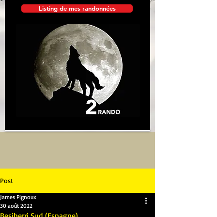
Listing de mes randonnées
Post
James Pignoux
30 août 2022
Besiberri Sud (Espagne)