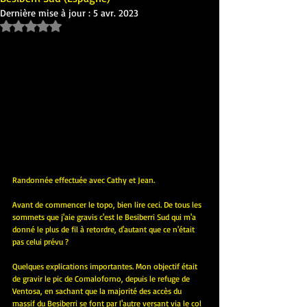
Dernière mise à jour :
5 avr. 2023
Noté NaN étoiles sur 5.
Randonnée effectuée avec Cathy et Jean.
Avant de commencer le topo, bien lire ceci. De tous les 
sommets que j'aie gravis c'est le Besiberri Sud qui m'a 
donné le plus de fil à retordre, d'autant que ce n'était 
pas celui prévu ?
Quelques explications importantes. Mon objectif était 
de gravir le pic de Comaloforno, depuis le refuge de 
Ventosa, en sachant que la majorité des accès du 
massif du Besiberri se font par l'autre versant via le col 