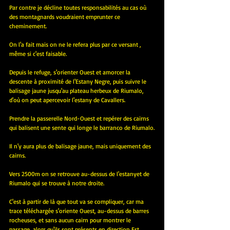
Par contre je décline toutes responsabilités au cas où 
des montagnards voudraient emprunter ce 
cheminement.
On l'a fait mais on ne le refera plus par ce versant , 
même si c'est faisable.
Depuis le refuge, s'orienter Ouest et amorcer la 
descente à proximité de l'Estany Negre, puis suivre le 
balisage jaune jusqu'au plateau herbeux de Riumalo, 
d'où on peut apercevoir l'estany de Cavallers.
Prendre la passerelle Nord-Ouest et repérer des cairns 
qui balisent une sente qui longe le barranco de Riumalo.
Il n'y aura plus de balisage jaune, mais uniquement des 
cairns.
Vers 2500m on se retrouve au-dessus de l'estanyet de 
Riumalo qui se trouve à notre droite.
C'est à partir de là que tout va se compliquer, car ma 
trace téléchargée s'oriente Ouest, au-dessus de barres 
rocheuses, et sans aucun cairn pour montrer le 
passage, alors qu'ils sont présents en direction Est.