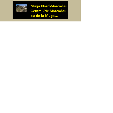
25 juin
Muga Nord-Marcadau
Central-Pic Marcadau
ou de la Muga
(Espagne)
James Pignoux
Pic Musales (Espagne)
21 juin
James Pignoux
12 juin
La Zapatilla (Espagne)
James Pignoux
8 juin
Arco de Piedrafita ou
Arche de Sarronal
(Espagne)
James Pignoux
Pène Det Pouri (65)
7 juin
James Pignoux
30 mai
Alquezar-Meson de