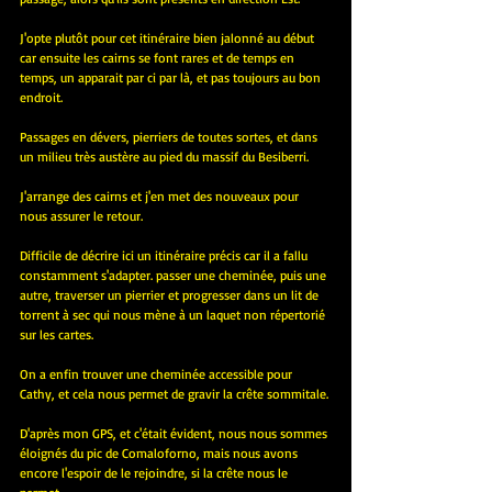
J'opte plutôt pour cet itinéraire bien jalonné au début 
car ensuite les cairns se font rares et de temps en 
temps, un apparait par ci par là, et pas toujours au bon 
endroit.
Passages en dévers, pierriers de toutes sortes, et dans 
un milieu très austère au pied du massif du Besiberri.
J'arrange des cairns et j'en met des nouveaux pour 
nous assurer le retour.
Difficile de décrire ici un itinéraire précis car il a fallu 
constamment s'adapter. passer une cheminée, puis une 
autre, traverser un pierrier et progresser dans un lit de 
torrent à sec qui nous mène à un laquet non répertorié 
sur les cartes.
On a enfin trouver une cheminée accessible pour 
Cathy, et cela nous permet de gravir la crête sommitale.
D'après mon GPS, et c'était évident, nous nous sommes 
éloignés du pic de Comaloforno, mais nous avons 
encore l'espoir de le rejoindre, si la crête nous le 