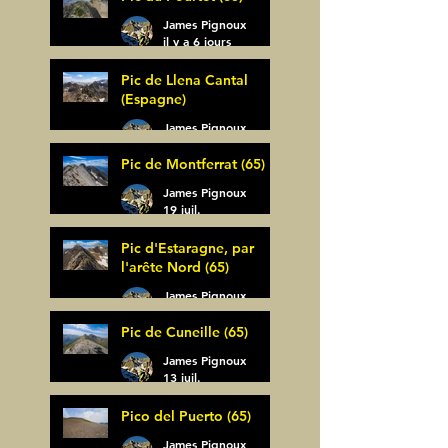
James Pignoux
il y a 6 jours
Pic de Llena Cantal
(Espagne)
James Pignoux
30 juil.
Pic de Montferrat (65)
James Pignoux
19 juil.
Pic d'Estaragne, par
l'arête Nord (65)
James Pignoux
14 juil.
Pic de Cuneille (65)
James Pignoux
13 juil.
Pico del Puerto (65)
James Pignoux