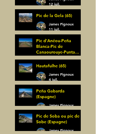
12 juil.
Pic de la Gela (65)
James Pignoux
11 juil.
Pic d'Anéou-Peña
Blanca-Pic de
Canaourouye-Punta
Bagüer (64)
James Pignoux
Hautafulhe (65)
5 juil.
James Pignoux
4 juil.
Peña Gabarda
(Espagne)
James Pignoux
27 juin
Pic de Soba ou pic de
Sobe (Espagne)
James Pignoux