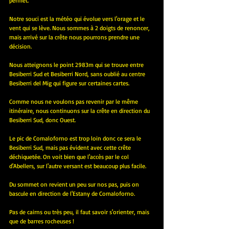
permet.
Notre souci est la météo qui évolue vers l'orage et le 
vent qui se lève. Nous sommes à 2 doigts de renoncer, 
mais arrivé sur la crête nous pourrons prendre une 
décision.
Nous atteignons le point 2983m qui se trouve entre 
Besiberri Sud et Besiberri Nord, sans oublié au centre 
Besiberri del Mig qui figure sur certaines cartes.
Comme nous ne voulons pas revenir par le même 
itinéraire, nous continuons sur la crête en direction du 
Besiberri Sud, donc Ouest.
Le pic de Comaloforno est trop loin donc ce sera le 
Besiberri Sud, mais pas évident avec cette crête 
déchiquetée. On voit bien que l'accès par le col 
d'Abellers, sur l'autre versant est beaucoup plus facile.
Du sommet on revient un peu sur nos pas, puis on 
bascule en direction de l'Estany de Comaloforno.
Pas de cairns ou très peu, il faut savoir s'orienter, mais 
que de barres rocheuses !