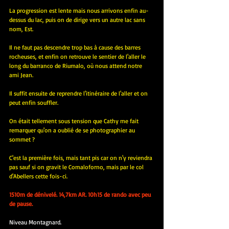
La progression est lente mais nous arrivons enfin au-
dessus du lac, puis on de dirige vers un autre lac sans 
nom, Est.
Il ne faut pas descendre trop bas à cause des barres 
rocheuses, et enfin on retrouve le sentier de l'aller le 
long du barranco de Riumalo, où nous attend notre 
ami Jean.
Il suffit ensuite de reprendre l'itinéraire de l'aller et on 
peut enfin souffler.
On était tellement sous tension que Cathy me fait 
remarquer qu'on a oublié de se photographier au 
sommet ?
C'est la première fois, mais tant pis car on n'y reviendra 
pas sauf si on gravit le Comaloforno, mais par le col 
d'Abellers cette fois-ci.
1510m de dénivelé. 14,7km AR. 10h15 de rando avec peu 
de pause.
Niveau Montagnard.