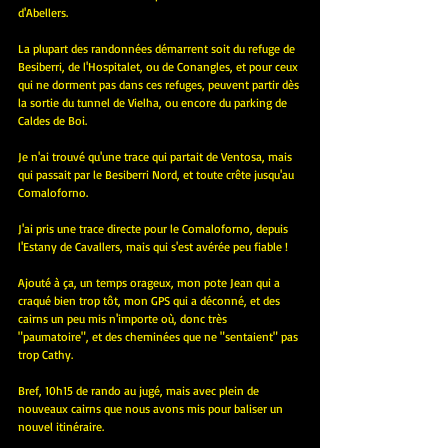
d'Abellers.
La plupart des randonnées démarrent soit du refuge de 
Besiberri, de l'Hospitalet, ou de Conangles, et pour ceux 
qui ne dorment pas dans ces refuges, peuvent partir dès 
la sortie du tunnel de Vielha, ou encore du parking de 
Caldes de Boi.
Je n'ai trouvé qu'une trace qui partait de Ventosa, mais 
qui passait par le Besiberri Nord, et toute crête jusqu'au 
Comaloforno.
J'ai pris une trace directe pour le Comaloforno, depuis 
l'Estany de Cavallers, mais qui s'est avérée peu fiable !
Ajouté à ça, un temps orageux, mon pote Jean qui a 
craqué bien trop tôt, mon GPS qui a déconné, et des 
cairns un peu mis n'importe où, donc très 
"paumatoire", et des cheminées que ne "sentaient" pas 
trop Cathy.
Bref, 10h15 de rando au jugé, mais avec plein de 
nouveaux cairns que nous avons mis pour baliser un 
nouvel itinéraire.