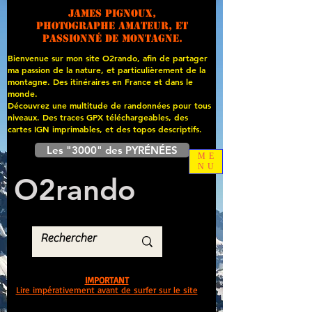
James PIGNOUX,
photographe amateur, et
passionné de montagne.
Bienvenue sur mon site O2rando, afin de partager
ma passion de la nature, et particulièrement de la
montagne. Des itinéraires en France et dans le
monde.
Découvrez une multitude de randonnées pour tous
niveaux. Des traces GPX téléchargeables, des
cartes
IGN imprimables, et des topos descriptifs.
Les "3000" des PYRÉNÉES
ME
NU
O
2
rando
IMPORTANT
Lire impérativement avant de surfer sur le site