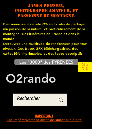
James PIGNOUX,
photographe amateur, et
passionné de montagne.
Bienvenue sur mon site O2rando, afin de partager
ma passion de la nature, et particulièrement de la
montagne. Des itinéraires en France et dans le
monde.
Découvrez une multitude de randonnées pour tous
niveaux. Des traces GPX téléchargeables, des
cartes
IGN imprimables, et des topos descriptifs.
Les "3000" des PYRÉNÉES
ME
NU
O
2
rando
IMPORTANT
Lire impérativement avant de surfer sur le site