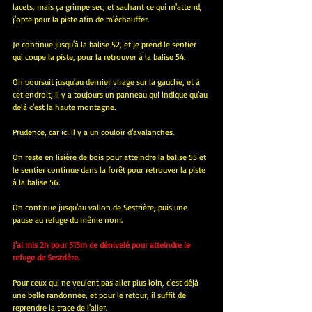
lacets, mais ça grimpe sec, et sachant ce qui m'attend, 
j'opte pour la piste afin de m'échauffer.
Je continue jusqu'à la balise 52, et je prend le sentier 
qui coupe la piste, pour la retrouver à la balise 54.
On poursuit jusqu'au dernier virage sur la gauche, et à 
cet endroit, il y a toujours un panneau qui indique qu'au 
delà c'est la haute montagne.
Prudence, car ici il y a un couloir d'avalanches.
On reste en lisière de bois pour atteindre la balise 55 et 
le sentier continue dans la forêt pour retrouver la piste 
à la balise 56.
On continue jusqu'au vallon de Sestrière, puis une 
pause au refuge du même nom.
J'ai mis 2h pour 515m de dénivelé pour atteindre le 
refuge de Sestrière.
Pour ceux qui ne veulent pas aller plus loin, c'est déjà 
une belle randonnée, et pour le retour, il suffit de 
reprendre la trace de l'aller.