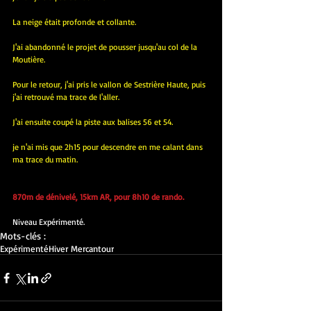
La neige était profonde et collante.
J'ai abandonné le projet de pousser jusqu'au col de la 
Moutière.
Pour le retour, j'ai pris le vallon de Sestrière Haute, puis 
j'ai retrouvé ma trace de l'aller.
J'ai ensuite coupé la piste aux balises 56 et 54.
je n'ai mis que 2h15 pour descendre en me calant dans 
ma trace du matin.
870m de dénivelé, 15km AR, pour 8h10 de rando.
Niveau Expérimenté.
Mots-clés :
Expérimenté
Hiver Mercantour