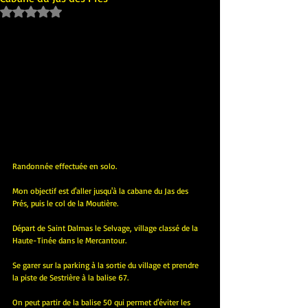
Noté NaN étoiles sur 5.
Randonnée effectuée en solo.
Mon objectif est d'aller jusqu'à la cabane du Jas des 
Prés, puis le col de la Moutière.
Départ de Saint Dalmas le Selvage, village classé de la 
Haute-Tinée dans le Mercantour.
Se garer sur la parking à la sortie du village et prendre 
la piste de Sestrière à la balise 67.
On peut partir de la balise 50 qui permet d'éviter les 