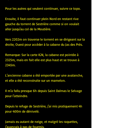
Pour les autres qui veulent continuer, suivre ce topo.
Ensuite, il faut continuer plein Nord en restant rive 
gauche du torrent de Sestrière comme si on voulait 
aller jusqu'au col de la Moutière.
Vers 2202m on traverse le torrent en se dirigeant sur la 
droite, Ouest pour accéder à la cabane du Jas des Prés.
Remarque: Sur la carte IGN, la cabane est pointée à 
2325m, mais en fait elle est plus haut et se trouve à 
2345m.
L'ancienne cabane a été emportée par une avalanche, 
et elle a été reconstruite sur un mamelon.
Il m'a fallu presque 6h depuis Saint Dalmas le Selvage 
pour l'atteindre.
Depuis le refuge de Sestrière, j'ai mis pratiquement 4h 
pour 400m de dénivelé.
Jamais eu autant de neige, et malgré les raquettes, 
j'avançais à pas de fourmis.