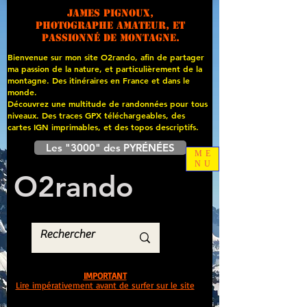
James PIGNOUX,
photographe amateur, et
passionné de montagne.
Bienvenue sur mon site O2rando, afin de partager
ma passion de la nature, et particulièrement de la
montagne. Des itinéraires en France et dans le
monde.
Découvrez une multitude de randonnées pour tous
niveaux. Des traces GPX téléchargeables, des
cartes
IGN imprimables, et des topos descriptifs.
Les "3000" des PYRÉNÉES
ME
NU
O
2
rando
IMPORTANT
Lire impérativement avant de surfer sur le site