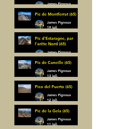
James Pignoux
30 juil.
Pic de Montferrat (65)
James Pignoux
19 juil.
Pic d'Estaragne, par
l'arête Nord (65)
James Pignoux
14 juil.
Pic de Cuneille (65)
James Pignoux
13 juil.
Pico del Puerto (65)
James Pignoux
12 juil.
Pic de la Gela (65)
James Pignoux
11 juil.