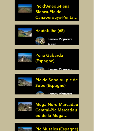
Pic d'Anéou-Peña
Blanca-Pic de
Canaourouye-Punta
Bagüer (64)
James Pignoux
Hautafulhe (65)
5 juil.
James Pignoux
4 juil.
Peña Gabarda
(Espagne)
James Pignoux
27 juin
Pic de Soba ou pic de
Sobe (Espagne)
James Pignoux
25 juin
Muga Nord-Marcadau
Central-Pic Marcadau
ou de la Muga
(Espagne)
James Pignoux
Pic Musales (Espagne)
21 juin