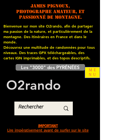
James PIGNOUX,
photographe amateur, et
passionné de montagne.
Bienvenue sur mon site O2rando, afin de partager
ma passion de la nature, et particulièrement de la
montagne. Des itinéraires en France et dans le
monde.
Découvrez une multitude de randonnées pour tous
niveaux. Des traces GPX téléchargeables, des
cartes
IGN imprimables, et des topos descriptifs.
Les "3000" des PYRÉNÉES
ME
NU
O
2
rando
IMPORTANT
Lire impérativement avant de surfer sur le site