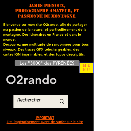
James PIGNOUX,
photographe amateur, et
passionné de montagne.
Bienvenue sur mon site O2rando, afin de partager
ma passion de la nature, et particulièrement de la
montagne. Des itinéraires en France et dans le
monde.
Découvrez une multitude de randonnées pour tous
niveaux. Des traces GPX téléchargeables, des
cartes
IGN imprimables, et des topos descriptifs.
Les "3000" des PYRÉNÉES
ME
NU
O
2
rando
IMPORTANT
Lire impérativement avant de surfer sur le site