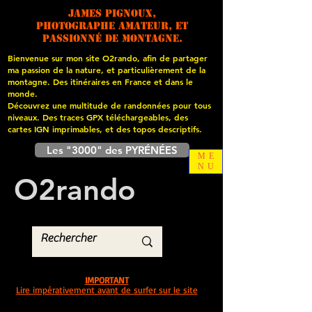
James PIGNOUX,
photographe amateur, et
passionné de montagne.
Bienvenue sur mon site O2rando, afin de partager
ma passion de la nature, et particulièrement de la
montagne. Des itinéraires en France et dans le
monde.
Découvrez une multitude de randonnées pour tous
niveaux. Des traces GPX téléchargeables, des
cartes
IGN imprimables, et des topos descriptifs.
Les "3000" des PYRÉNÉES
ME
NU
O
2
rando
IMPORTANT
Lire impérativement avant de surfer sur le site