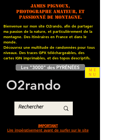
James PIGNOUX,
photographe amateur, et
passionné de montagne.
Bienvenue sur mon site O2rando, afin de partager
ma passion de la nature, et particulièrement de la
montagne. Des itinéraires en France et dans le
monde.
Découvrez une multitude de randonnées pour tous
niveaux. Des traces GPX téléchargeables, des
cartes
IGN imprimables, et des topos descriptifs.
Les "3000" des PYRÉNÉES
ME
NU
O
2
rando
IMPORTANT
Lire impérativement avant de surfer sur le site