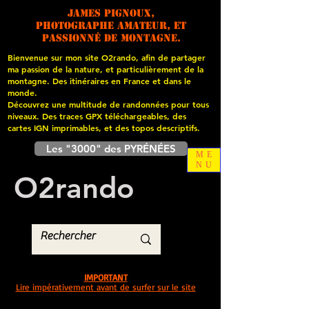
James PIGNOUX,
photographe amateur, et
passionné de montagne.
Bienvenue sur mon site O2rando, afin de partager
ma passion de la nature, et particulièrement de la
montagne. Des itinéraires en France et dans le
monde.
Découvrez une multitude de randonnées pour tous
niveaux. Des traces GPX téléchargeables, des
cartes
IGN imprimables, et des topos descriptifs.
Les "3000" des PYRÉNÉES
ME
NU
O
2
rando
IMPORTANT
Lire impérativement avant de surfer sur le site