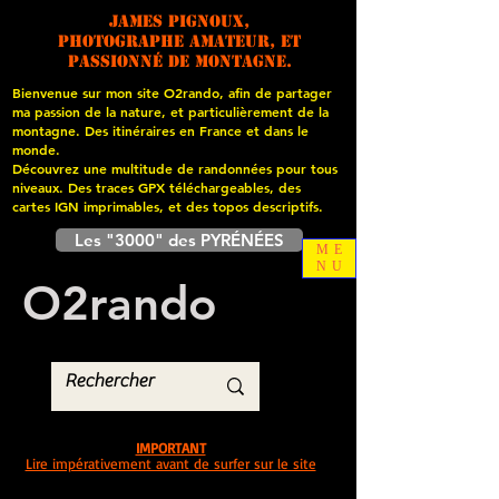
James PIGNOUX,
photographe amateur, et
passionné de montagne.
Bienvenue sur mon site O2rando, afin de partager
ma passion de la nature, et particulièrement de la
montagne. Des itinéraires en France et dans le
monde.
Découvrez une multitude de randonnées pour tous
niveaux. Des traces GPX téléchargeables, des
cartes
IGN imprimables, et des topos descriptifs.
Les "3000" des PYRÉNÉES
ME
NU
O
2
rando
IMPORTANT
Lire impérativement avant de surfer sur le site