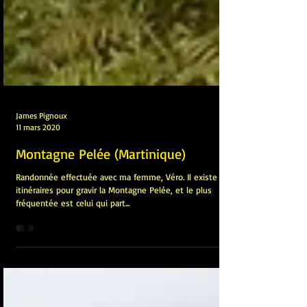
James Pignoux
11 mars 2020
Montagne Pelée (Martinique)
Randonnée effectuée avec ma femme, Véro. Il existe 3
itinéraires pour gravir la Montagne Pelée, et le plus
fréquentée est celui qui part...