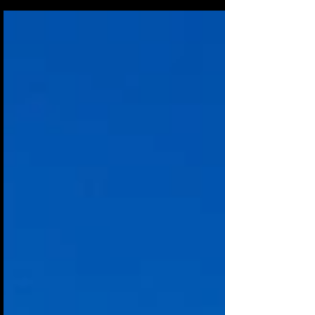
pas simple d'accès, donc peu fréquenté. Un sommet
sauvage comme j'aime, loin de la foule et qui offre un
panorama à 360° sur le massif de l'Argualas, la sierra de
la Partacua, la sierra Tendeñera etc... Départ du parking de
Balneario de Panticosa (Baños de Panticosa). Se diriger au
bout du parking et s'orienter Nord-Ouest, puis Ouest et
emprunter le seul sentier exist