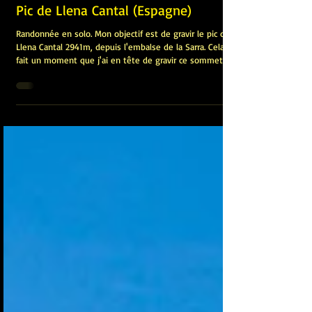
James Pignoux
30 juil.
Pic de Llena Cantal (Espagne)
Randonnée en solo. Mon objectif est de gravir le pic de
Llena Cantal 2941m, depuis l'embalse de la Sarra. Cela
fait un moment que j'ai en tête de gravir ce sommet
peu fréquenté. Je l'avais déjà repéré en 2018 quand j'ai
gravi le pic de Campo Plano 2721m qui se trouve juste à
coté. Le lien de la randonnée du pic Campo Plano.
CLIQUEZ ICI. Voici deux autres randonnées effectuées sur
ce secteur: Massif de la Frondella avec les 3 pointes de
plus de 3000m. CLIQUEZ ICI. Le Gavizo-