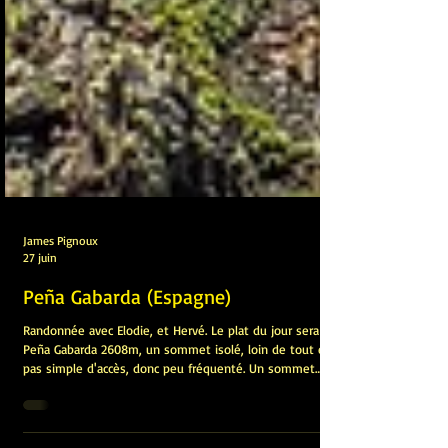
James Pignoux
27 juin
Peña Gabarda (Espagne)
Randonnée avec Elodie, et Hervé. Le plat du jour sera la
Peña Gabarda 2608m, un sommet isolé, loin de tout et