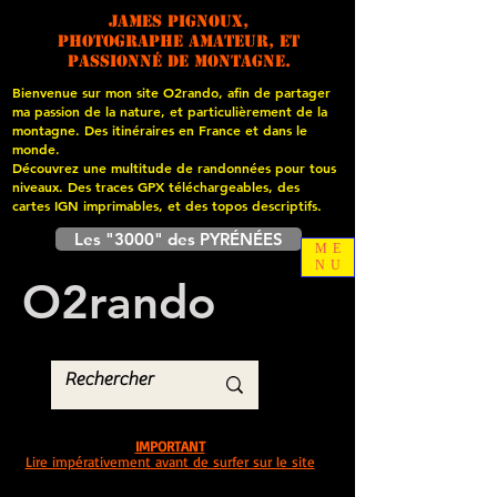
James PIGNOUX,
photographe amateur, et
passionné de montagne.
Bienvenue sur mon site O2rando, afin de partager
ma passion de la nature, et particulièrement de la
montagne. Des itinéraires en France et dans le
monde.
Découvrez une multitude de randonnées pour tous
niveaux. Des traces GPX téléchargeables, des
cartes
IGN imprimables, et des topos descriptifs.
Les "3000" des PYRÉNÉES
ME
NU
O
2
rando
IMPORTANT
Lire impérativement avant de surfer sur le site