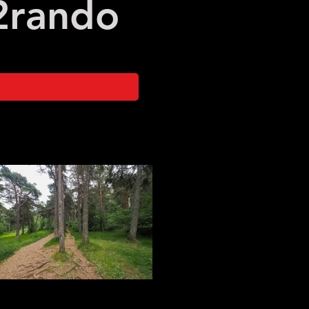
2
rando