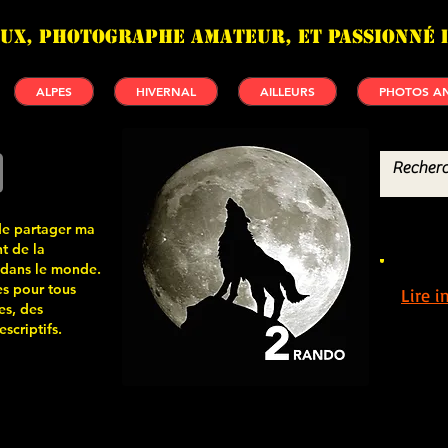
UX, photographe amateur, et passionné 
ALPES
HIVERNAL
AILLEURS
PHOTOS AN
de partager ma
t de la
 dans le monde.
s pour tous
Lire 
es, des
scriptifs.