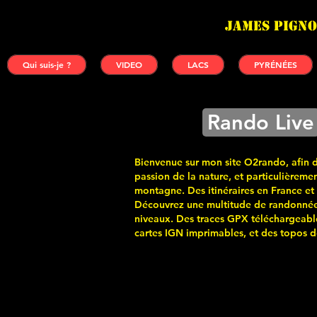
James PIGNO
Qui suis-je ?
VIDEO
LACS
PYRÉNÉES
Rando Live
Bienvenue sur mon site O2rando, afin 
passion de la nature, et particulièremen
montagne. Des itinéraires en France et
Découvrez une multitude de randonnée
niveaux. Des traces GPX téléchargeabl
cartes
IGN imprimables, et des topos de