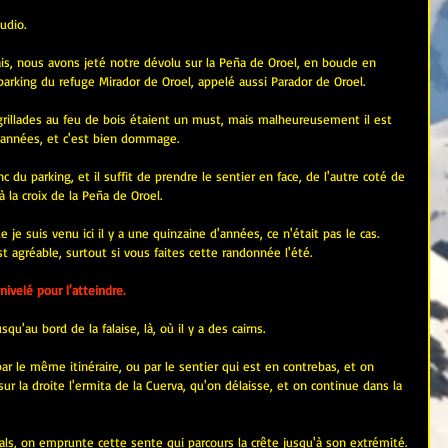
udio.
s, nous avons jeté notre dévolu sur la Peña de Oroel, en boucle en 
 parking du refuge Mirador de Oroel, appelé aussi Parador de Oroel.
 grillades au feu de bois étaient un must, mais malheureusement il est 
 années, et c'est bien dommage.
du parking, et il suffit de prendre le sentier en face, de l'autre coté de 
à la croix de la Peña de Oroel.
je suis venu ici il y a une quinzaine d'années, ce n'était pas le cas. 
t agréable, surtout si vous faites cette randonnée l'été.
velé pour l'atteindre.
u'au bord de la falaise, là, où il y a des cairns.
par le même itinéraire, ou par le sentier qui est en contrebas, et on 
sur la droite l'ermita de la Cuerva, qu'on délaisse, et on continue dans la 
als, on emprunte cette sente qui parcours la crête jusqu'à son extrémité.