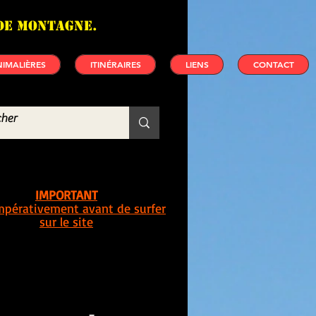
de montagne.
IMALIÈRES
ITINÉRAIRES
LIENS
CONTACT
IMPORTANT
impérativement avant de surfer
sur le site