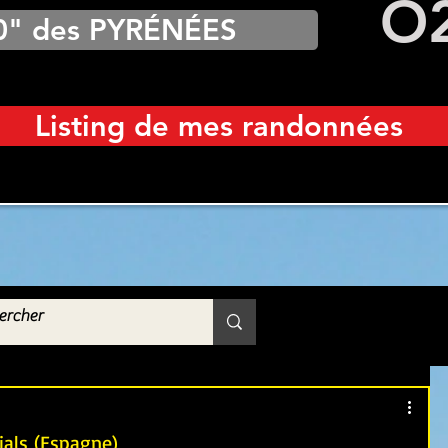
O
0" des PYRÉNÉES
Listing de mes randonnées
ials (Espagne)