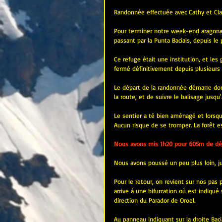
Randonnée effectuée avec Cathy et Cla
Pour terminer notre week-end aragonai
passant par la Punta Bacials, depuis le
Ce refuge était une institution, et les
fermé définitivement depuis plusieurs
Le départ de la randonnée démarre donc 
la route, et de suivre le balisage jusqu'
Le sentier a té bien aménagé et lorsque 
Aucun risque de se tromper. La forêt es
Nous avons mis 1h20 pour 605m de déni
Nous avons poussé un peu plus loin, jusq
Pour le retour, on revient sur nos pas 
arrive à une bifurcation où est indiqué 
direction du Parador de Oroel.
Au panneau indiquant sur la droite Baci