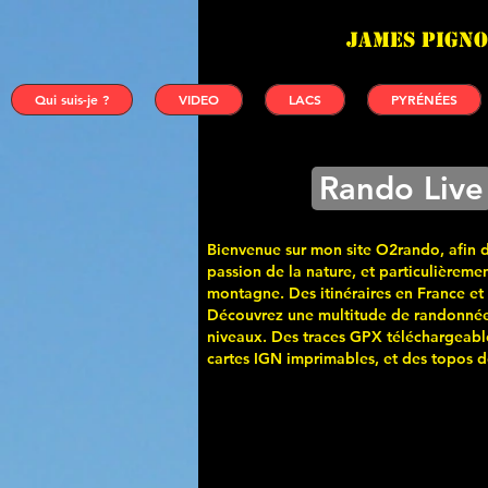
James PIGNO
Qui suis-je ?
VIDEO
LACS
PYRÉNÉES
Rando Live
Bienvenue sur mon site O2rando, afin 
passion de la nature, et particulièremen
montagne. Des itinéraires en France et
Découvrez une multitude de randonnée
niveaux. Des traces GPX téléchargeabl
cartes
IGN imprimables, et des topos de