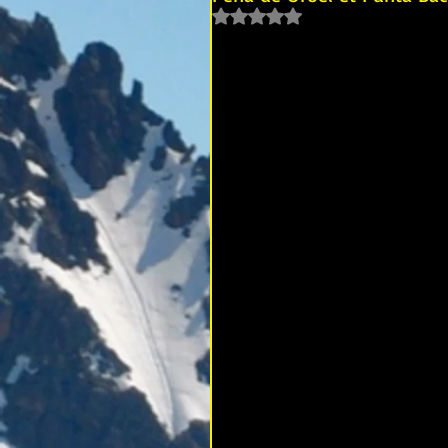
Noté NaN étoiles sur 5.