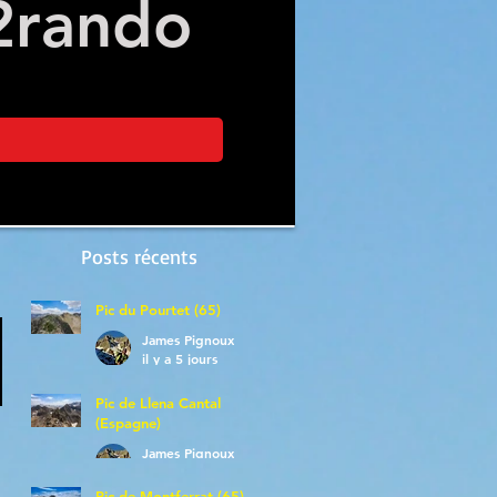
2
rando
Posts récents
Pic du Pourtet (65)
James Pignoux
il y a 5 jours
Pic de Llena Cantal
(Espagne)
James Pignoux
30 juil.
Pic de Montferrat (65)