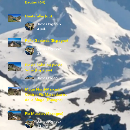
Bagüer (64)
James Pignoux
5 juil.
Hautafulhe (65)
James Pignoux
4 juil.
Peña Gabarda (Espagne)
James Pignoux
27 juin
Pic de Soba ou pic de
Sobe (Espagne)
James Pignoux
25 juin
Muga Nord-Marcadau
Central-Pic Marcadau ou
de la Muga (Espagne)
James Pignoux
21 juin
Pic Musales (Espagne)
James Pignoux
12 juin