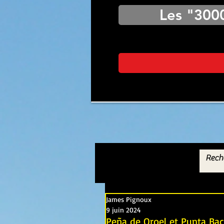
Les "300
James Pignoux
9 juin 2024
Peña de Oroel et Punta Bac