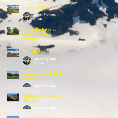
La Zapatilla (Espagne)
James Pignoux
8 juin
Arco de Piedrafita ou
Arche de Sarronal
(Espagne)
James Pignoux
7 juin
Pène Det Pouri (65)
James Pignoux
30 mai
Alquezar-Meson de Sevil
(Espagne)
James Pignoux
25 mai
Rodellar-Fajas del Mascun
(Espagne)
James Pignoux
24 mai
Salto de Bierge-Peña