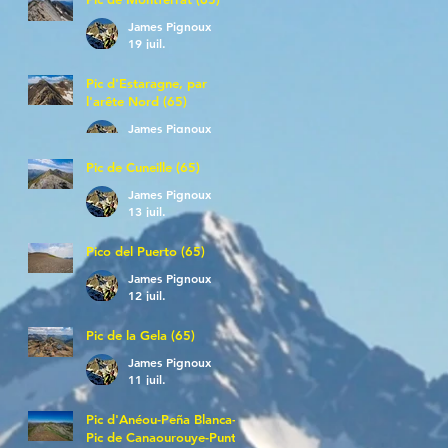
James Pignoux
19 juil.
Pic d'Estaragne, par
l'arête Nord (65)
James Pignoux
14 juil.
Pic de Cuneille (65)
James Pignoux
13 juil.
Pico del Puerto (65)
James Pignoux
12 juil.
Pic de la Gela (65)
James Pignoux
11 juil.
Pic d'Anéou-Peña Blanca-
Pic de Canaourouye-Punta