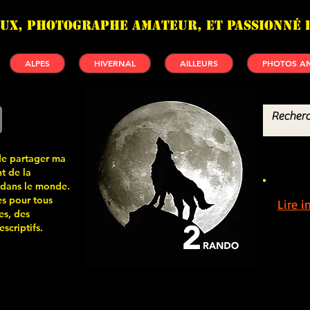
UX, photographe amateur, et passionné 
ALPES
HIVERNAL
AILLEURS
PHOTOS AN
de partager ma
t de la
 dans le monde.
s pour tous
Lire 
es, des
scriptifs.