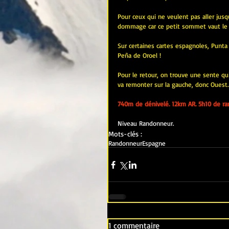
Pour ceux qui ne veulent pas aller jusqu'à
dommage car ce petit sommet vaut le 
Sur certaines cartes espagnoles, Punta
Peña de Oroel !
Pour le retour, on trouve une sente qui 
va remonter sur la gauche, donc Ouest. 
740m de dénivelé. 12km AR. 5h10 de ra
Niveau Randonneur.
Mots-clés :
Randonneur
Espagne
1 commentaire