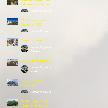
Falconera (Espagne)
James Pignoux
23 mai
Pène Mieytadere-
Cuyalaret (64)
James Pignoux
21 mai
Crête d'Aulère (64)
James Pignoux
11 mai
Cerro Alto (Espagne)
James Pignoux
6 mai
Peña Montañesa
(Espagne)
James Pignoux
27 avr.
Castillo Mayor-Peña
l'Ombre (Espagne)