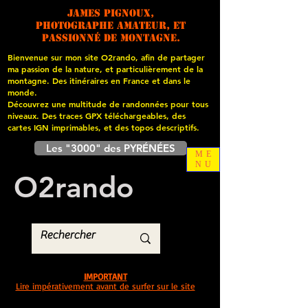
James PIGNOUX,
photographe amateur, et
passionné de montagne.
Bienvenue sur mon site O2rando, afin de partager
ma passion de la nature, et particulièrement de la
montagne. Des itinéraires en France et dans le
monde.
Découvrez une multitude de randonnées pour tous
niveaux. Des traces GPX téléchargeables, des
cartes
IGN imprimables, et des topos descriptifs.
Les "3000" des PYRÉNÉES
ME
NU
O
2
rando
IMPORTANT
Lire impérativement avant de surfer sur le site