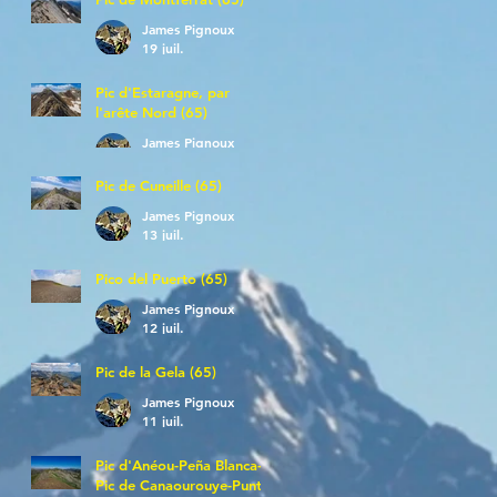
James Pignoux
19 juil.
Pic d'Estaragne, par
l'arête Nord (65)
James Pignoux
14 juil.
Pic de Cuneille (65)
James Pignoux
13 juil.
Pico del Puerto (65)
James Pignoux
12 juil.
Pic de la Gela (65)
James Pignoux
11 juil.
Pic d'Anéou-Peña Blanca-
Pic de Canaourouye-Punta