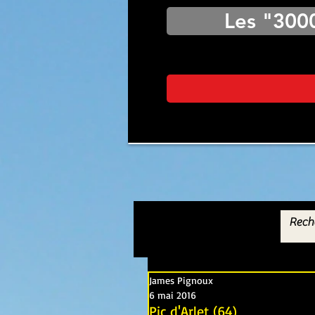
Les "300
James Pignoux
6 mai 2016
Pic d'Arlet (64)