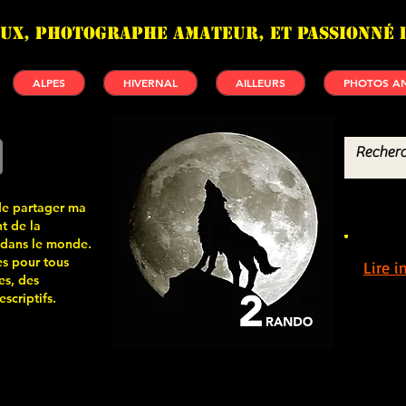
UX, photographe amateur, et passionné 
ALPES
HIVERNAL
AILLEURS
PHOTOS AN
de partager ma
t de la
 dans le monde.
s pour tous
Lire 
es, des
scriptifs.