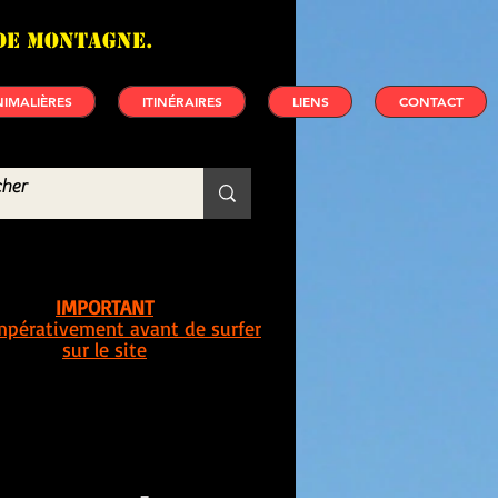
de montagne.
IMALIÈRES
ITINÉRAIRES
LIENS
CONTACT
IMPORTANT
impérativement avant de surfer
sur le site