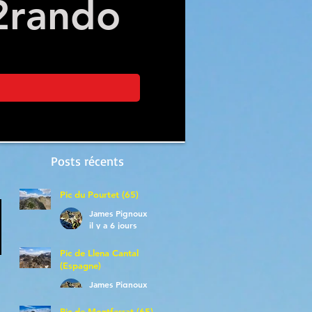
2
rando
Posts récents
Pic du Pourtet (65)
James Pignoux
il y a 6 jours
Pic de Llena Cantal
(Espagne)
James Pignoux
30 juil.
Pic de Montferrat (65)