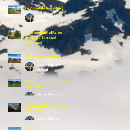
La Zapatilla (Espagne)
James Pignoux
8 juin
Arco de Piedrafita ou
Arche de Sarronal
(Espagne)
James Pignoux
7 juin
Pène Det Pouri (65)
James Pignoux
30 mai
Alquezar-Meson de Sevil
(Espagne)
James Pignoux
25 mai
Rodellar-Fajas del Mascun
(Espagne)
James Pignoux
24 mai
Salto de Bierge-Peña