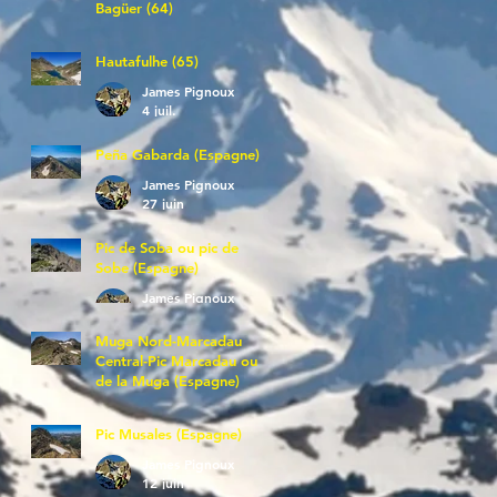
Bagüer (64)
James Pignoux
5 juil.
Hautafulhe (65)
James Pignoux
4 juil.
Peña Gabarda (Espagne)
James Pignoux
27 juin
Pic de Soba ou pic de
Sobe (Espagne)
James Pignoux
25 juin
Muga Nord-Marcadau
Central-Pic Marcadau ou
de la Muga (Espagne)
James Pignoux
21 juin
Pic Musales (Espagne)
James Pignoux
12 juin