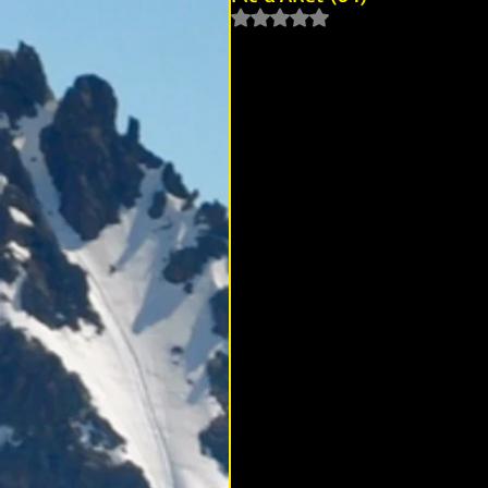
Noté NaN étoiles sur 5.