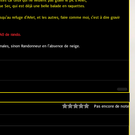
tés car ceux qui ne veulent pas gravir le pic d'Arlet, 
ue Sec, qui est déjà une belle balade en raquettes.
u'au refuge d'Arlet, et les autres, faire comme moi, c'est à dire gravir 
40 de rando.
nales, sinon Randonneur en l'absence de neige.
Noté 0 étoile sur 5.
Pas encore de note