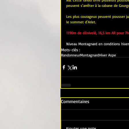
NB: Cette rando offre plusieurs possibili
peuvent s'arrêter à la cabane de Gourg
Les plus courageux peuvent pousser jusq
le sommet d'Arlet.
1190m de dénivelé, 16,5 km AR pour 7h
Niveau Montagnard en conditions hiver
Mots-clés :
Randonneur
Montagnard
Hiver Aspe
Commentaires
Ajouter une note