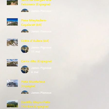
Falconera (Espagne)
James Pignoux
23 mai
Pène Mieytadere-
Cuyalaret (64)
James Pignoux
21 mai
Crête d'Aulère (64)
James Pignoux
11 mai
Cerro Alto (Espagne)
James Pignoux
6 mai
Peña Montañesa
(Espagne)
James Pignoux
27 avr.
Castillo Mayor-Peña
l'Ombre (Espagne)