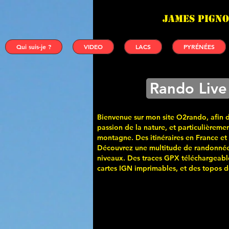
James PIGNO
Qui suis-je ?
VIDEO
LACS
PYRÉNÉES
Rando Live
Bienvenue sur mon site O2rando, afin 
passion de la nature, et particulièremen
montagne. Des itinéraires en France et
Découvrez une multitude de randonnée
niveaux. Des traces GPX téléchargeabl
cartes
IGN imprimables, et des topos de