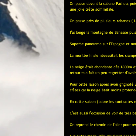
On passe devant la cabane Pacheu, puis
une jolie crête sommitale.
On passe près de plusieurs cabanes ( La
J'ai longé la montagne de Banasse puis
Superbe panorama sur l'Espagne et not
La montée finale nécessitait les cramp
La neige était abondante dès 1800m et
retour m'a fait un peu regretter d'avoir
Pour cette raison après avoir grignoté u
crêtes car la neige était moins profon
En cette saison j'adore les contrastes e
C'est aussi l'occasion de voir de très b
On reprend le chemin de l'aller pour re