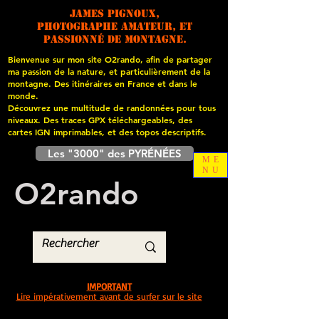
James PIGNOUX,
photographe amateur, et
passionné de montagne.
Bienvenue sur mon site O2rando, afin de partager
ma passion de la nature, et particulièrement de la
montagne. Des itinéraires en France et dans le
monde.
Découvrez une multitude de randonnées pour tous
niveaux. Des traces GPX téléchargeables, des
cartes
IGN imprimables, et des topos descriptifs.
Les "3000" des PYRÉNÉES
ME
NU
O
2
rando
IMPORTANT
Lire impérativement avant de surfer sur le site